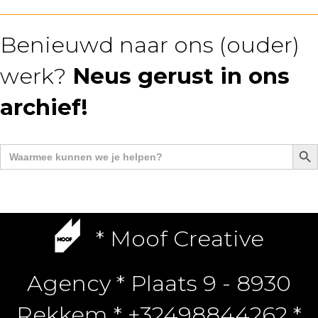
Benieuwd naar ons (ouder)
werk?
Neus gerust in ons
archief!
Zoek
Zoek
naar:
* Moof Creative
Agency * Plaats 9 - 8930
Rekkem * +32498844262 *