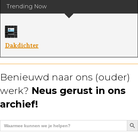
Trending Now
Dakdichter
E
Benieuwd naar ons (ouder)
werk?
Neus gerust in ons
archief!
Zoek
Zoek
naar: