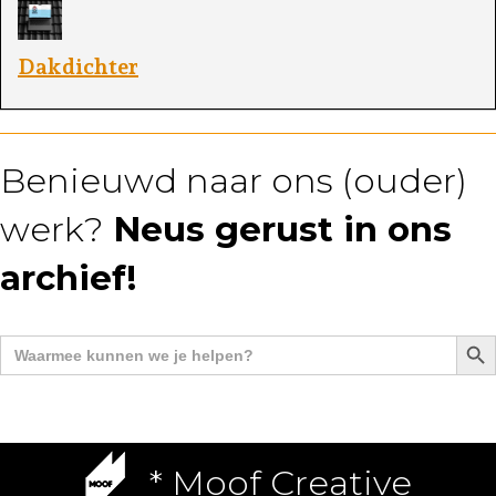
Dakdichter
E
Benieuwd naar ons (ouder)
werk?
Neus gerust in ons
archief!
Zoek
Zoek
naar:
* Moof Creative